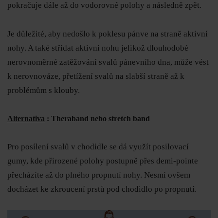
pokračuje dále až do vodorovné polohy a následně zpět.
Je důležité, aby nedošlo k poklesu pánve na straně aktivní
nohy. A také střídat aktivní nohu jelikož dlouhodobé
nerovnoměrné zatěžování svalů pánevního dna, může vést
k nerovnováze, přetížení svalů na slabší straně až k
problémům s klouby.
Alternativa
: Theraband nebo stretch band
Pro posílení svalů v chodidle se dá využít posilovací
gumy, kde přirozené polohy postupně přes demi-pointe
přecházíte až do plného propnutí nohy. Nesmí ovšem
docházet ke zkroucení prstů pod chodidlo po propnutí.