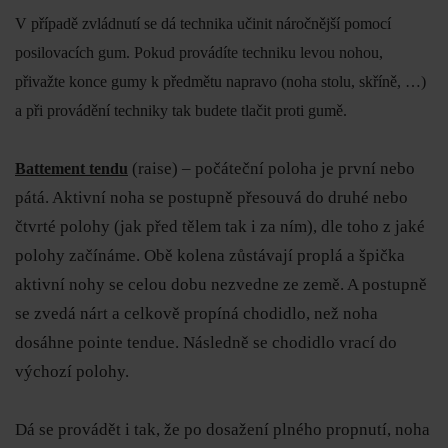
V případě zvládnutí se dá technika učinit náročnější pomocí
posilovacích gum. Pokud provádíte techniku levou nohou,
přivažte konce gumy k předmětu napravo (noha stolu, skříně, …)
a při provádění techniky tak budete tlačit proti gumě.
(raise) – počáteční poloha je první nebo
Battement tendu
pátá. Aktivní noha se postupně přesouvá do druhé nebo
čtvrté polohy (jak před tělem tak i za ním), dle toho z jaké
polohy začínáme. Obě kolena zůstávají proplá a špička
aktivní nohy se celou dobu nezvedne ze země. A postupně
se zvedá nárt a celkově propíná chodidlo, než noha
dosáhne pointe tendue. Následně se chodidlo vrací do
výchozí polohy.
Dá se provádět i tak, že po dosažení plného propnutí, noha