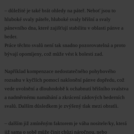
– důležité je také brát ohledy na páteř. Neboť jsou to
hluboké svaly páteře, hluboké svaly břišní a svaly
pánevního dna, které zajišťují stabilitu v oblasti pánve a
beder.
Práce těchto svalů není tak snadno pozorovatelná a proto
bývají opomíjeny, což může vést k bolesti zad.
Například kompenzace nedostatečného pohybového
rozsahu v kyčlích pomocí naklonění pánve dopředu, což
vede uvolnění a dlouhodobě k ochabnutí břišního svalstva
a nadměrnému namáhání a zkrácení zádových bederních
svalů.
Dalším důsledkem je zvýšený tlak mezi obratli.
– dalším již zmíněným faktorem je váha nositele/ky, která
již sama o sobě může činit chůzi náročnou, nebo