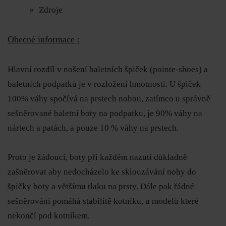
Zdroje
Obecné informace :
Hlavní rozdíl v nošení baletních špiček (pointe-shoes) a
baletních podpatků je v rozložení hmotnosti. U špiček
100% váhy spočívá na prstech nohou, zatímco u správně
sešněrované baletní boty na podpatku, je 90% váhy na
nártech a patách, a pouze 10 % váhy na prstech.
Proto je žádoucí, boty při každém nazutí důkladně
zašněrovat aby nedocházelo ke sklouzávání nohy do
špičky boty a většímu tlaku na prsty. Dále pak řádné
sešněrování pomáhá stabilitě kotníku, u modelů které
nekončí pod kotníkem.