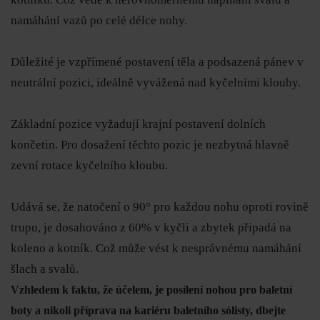
namáhání vazů po celé délce nohy.
Důležité je vzpřímené postavení těla a podsazená pánev v
neutrální pozici, ideálně vyvážená nad kyčelními klouby.
Základní pozice vyžadují krajní postavení dolních
končetin. Pro dosažení těchto pozic je nezbytná hlavně
zevní rotace kyčelního kloubu.
Udává se, že natočení o 90° pro každou nohu oproti rovině
trupu, je dosahováno z 60% v kyčli a zbytek připadá na
koleno a kotník. Což může vést k nesprávnému namáhání
šlach a svalů.
Vzhledem k faktu, že účelem, je posílení nohou pro baletní
boty a nikoli příprava na kariéru baletního sólisty, dbejte