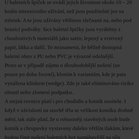
U baletních špiček se uvádí jejich životnost okolo 10 – 20
hodin intenzivního užívání, než jsou použitelné jen na
trénink. A to jsou užívány většinou slečnami na, nebo pod
hranicí podváhy. Sice baletní špičky jsou vyráběny z
choulostivých materiálů jako satén, lepený a vrstvený
papír, látka a další. To neznamená, že běžně dostupná
baletní obuv z PU nebo PVC je výrazně odolnější.
Proto se v případě zájmu o dlouhodobější nošení (ne
pouze po dobu focení), kloním k variantám, kde je pata
vynášena klínkem (wedge). Zde je také eliminováno riziko
ohnutí nebo zlomení podpatku.
A stejná rovnice platí i pro chodidlo a kotník nositele. I
když v závislosti na stavbě těla se velikost kotníku drobně
mění, tak stále platí, že u robustněji stavěných osob bude
kotník a chrupavky vystaveny daleko větším tlakům, které
budou činit nošení baletních bot namáhavější na sílu