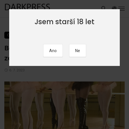
Jsem starší 18 let
ČLÁNKY
ZAČÁTEČNÍCI
ZDRAVÍ A BEZPEČNOST
Ballet boots – nošení, cvičení,
zdravotní aspekty / Jan Kerberos
6. 7. 2023