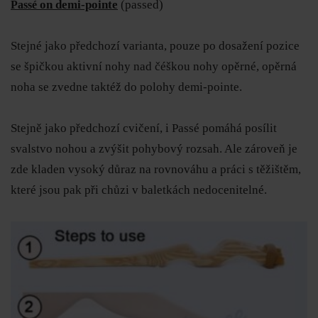
on demi-pointe
(passed)
Passé
Stejné jako předchozí varianta, pouze po dosažení pozice
se špičkou aktivní nohy nad čéškou nohy opěrné, opěrná
noha se zvedne taktéž do polohy demi-pointe.
Stejně jako předchozí cvičení, i Passé pomáhá posílit
svalstvo nohou a zvýšit pohybový rozsah. Ale zároveň je
zde kladen vysoký důraz na rovnováhu a práci s těžištěm,
které jsou pak při chůzi v baletkách nedocenitelné.