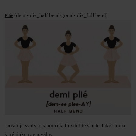
(demi-plié_half bend/grand-plié_full bend)
P lié
-posiluje svaly a napomáhá flexibilitě šlach. Také slouží
k tréninku rovnováhy.