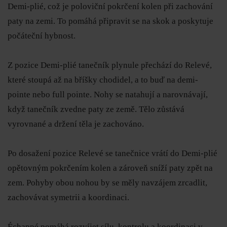
Demi-plié, což je poloviční pokrčení kolen při zachování
paty na zemi.
To pomáhá připravit se na skok a poskytuje
počáteční hybnost.
Z pozice Demi-plié tanečník plynule přechází do Relevé,
které stoupá až na bříšky chodidel, a to buď na demi-
pointe nebo full pointe.
Nohy se natahují a narovnávají,
když tanečník zvedne paty ze země.
Tělo zůstává
vyrovnané a držení těla je zachováno.
Po dosažení pozice Relevé se tanečnice vrátí do Demi-plié
opětovným pokrčením kolen a zároveň sníží paty zpět na
zem.
Pohyby obou nohou by se měly navzájem zrcadlit,
zachovávat symetrii a koordinaci.
Échappé pomáhá rozvíjet sílu, kontrolu a koordinaci v