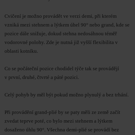
Cvičení je možno provádět ve verzi demi, při kterém
vzniká mezi stehnem a lýtkem úhel 90° nebo grand, kde se
pozice dále snižuje, dokud stehna nedosáhnou téměř
vodorovné polohy. Zde je nutná již vyšší flexibilita v
oblasti kotníku.
Co se počáteční pozice chodidel týče tak se provádějí
v první, druhé, čtvrté a páté pozici.
Celý pohyb by měl být pokud možno plynulý a bez trhání.
Při provádění
grand-plié by se paty měli ze země začít
zvedat teprve poté, co bylo mezi stehnem a lýtkem
dosaženo úhlu 90°. Všechna demi-plié se provádí bez