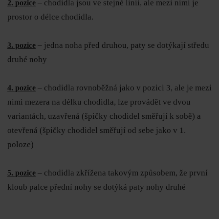
– chodidla jsou ve stejné linii, ale mezi nimi je
2. pozice
prostor o délce chodidla.
– jedna noha před druhou, paty se dotýkají středu
3. pozice
druhé nohy
– chodidla rovnoběžná jako v pozici 3, ale je mezi
4. pozice
nimi mezera na délku chodidla, lze provádět ve dvou
variantách, uzavřená (špičky chodidel směřují k sobě) a
otevřená (špičky chodidel směřují od sebe jako v 1.
poloze)
– chodidla zkřížena takovým způsobem, že první
5. pozice
kloub palce přední nohy se dotýká paty nohy druhé