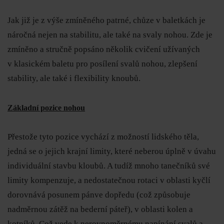
Jak již je z výše zmíněného patrné, chůze v baletkách je
náročná nejen na stabilitu, ale také na svaly nohou. Zde je
zmíněno a stručně popsáno několik cvičení užívaných
v klasickém baletu pro posílení svalů nohou, zlepšení
stability, ale také i flexibility knoubů.
Základní pozice nohou
Přestože tyto pozice vychází z možností lidského těla,
jedná se o jejich krajní limity, které neberou úplně v úvahu
individuální stavbu kloubů. A tudíž mnoho tanečníků své
limity kompenzuje, a nedostatečnou rotaci v oblasti kyčlí
dorovnává posunem pánve dopředu (což způsobuje
nadměrnou zátěž na bederní páteř), v oblasti kolen a
kotníků. Což vede k nerovnoměrnému napínání svalů a