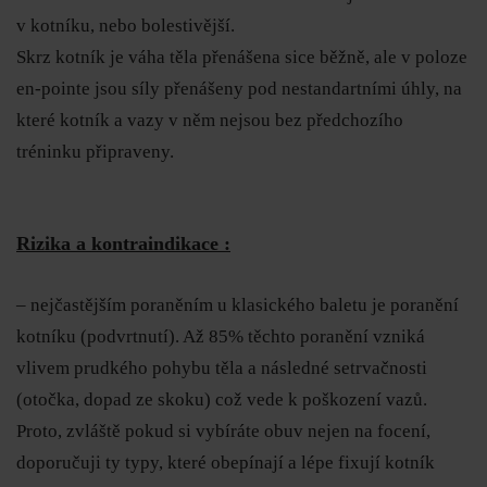
v kotníku, nebo bolestivější.
Skrz kotník je váha těla přenášena sice běžně, ale v poloze
en-pointe jsou síly přenášeny pod nestandartními úhly, na
které kotník a vazy v něm nejsou bez předchozího
tréninku připraveny.
Rizika a
kontraindikace
:
– nejčastějším poraněním u klasického baletu je poranění
kotníku (podvrtnutí). Až 85% těchto poranění vzniká
vlivem prudkého pohybu těla a následné setrvačnosti
(otočka, dopad ze skoku) což vede k poškození vazů.
Proto, zvláště pokud si vybíráte obuv nejen na focení,
doporučuji ty typy, které obepínají a lépe fixují kotník