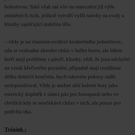
bolestivou. Také však má vliv na umocnění již výše
zmíněných rizik, jelikož vytváří vyšší nároky na svaly a
klouby zajišťující stabilitu těla.
– vždy je na vlastním uvážení konkrétního jednotlivce,
zda se rozhodne zkoušet chůzi v ballet boots, ale lidem
kteří mají problémy s páteří, klouby, vědí, že jsou náchylní
na vznik křečového poranění, případně mají rozdílnou
délku dolních končetin, bych takovéto pokusy radši
nedoporučoval. Vždy je možné užít baletní boty jako
estetický doplněk v rámci póz pro fotoaparát nebo ve
chvílích kdy se neočekává chůze v nich, ale pouze pro
potěchu oka.
Trénink :