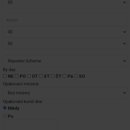
By day:
NE
PO
ÚT
ST
ČT
Pá
SO
Opakovací mezera:
Opakování končí dne:
Nikdy
Po