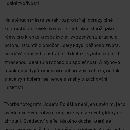
lidské tvořivosti.
Na stěnách města se tak rozprostírají obrazy plné
kontrastů. Zrezivělé kovové konstrukce slouží jako
rámy pro křehké kresby květin, vytržených z prachu a
betonu. Ošuntělé oblečení, cáry kdysi běžného života,
se stává součástí abstraktních koláží, symbolizujících
ztracenou identitu a rozpadlou společnost. A plynová
maska, všudypřítomný symbol hrozby a útlaku, se tak
stává symbolem resilience a snahy o zachování
lidskosti.
Tvorba fotografa Josefa Poláška není jen uměním, je to
svědectví. Svědectví o tom, co zbylo ze světa, který se
zhroutil. Svědectví o síle lidského ducha, která se
nevzdává ani v těch nejtemnějších dobách. A svědectví