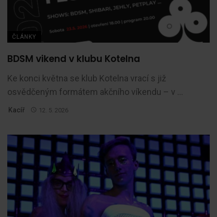
ČLÁNKY
BDSM vikend v klubu Kotelna
Ke konci května se klub Kotelna vrací s již
osvědčeným formátem akčního víkendu – v ...
Kacíř
12. 5. 2026