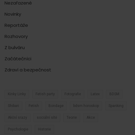
Nezařazené
Novinky
Reportáže
Rozhovory
Z bulváru
Začátečníci
Zdraví a bezpečnost
Kinky Linky
Fetish party
Fotografie
Latex
BDSM
Shibari
Fetish
Bondage
bdsm horoskop
Spanking
Akční srazy
sociální sítě
Teorie
Akce
Psychologie
Historie