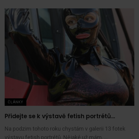
ČLÁNKY
Přidejte se k výstavě fetish portrétů…
Na podzim tohoto roku chystám v galerii 13 fotek
výstavu fetish portrétů. Nějaké už mám, ...