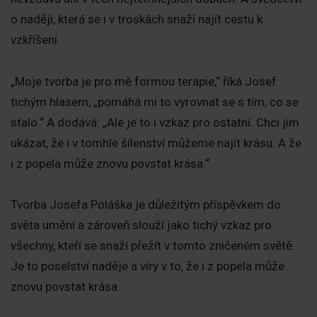
o naději, která se i v troskách snaží najít cestu k
vzkříšení.
„Moje tvorba je pro mě formou terapie,“ říká Josef
tichým hlasem, „pomáhá mi to vyrovnat se s tím, co se
stalo.“ A dodává: „Ale je to i vzkaz pro ostatní. Chci jim
ukázat, že i v tomhle šílenství můžeme najít krásu. A že
i z popela může znovu povstat krása.“
Tvorba Josefa Poláška je důležitým příspěvkem do
světa umění a zároveň slouží jako tichý vzkaz pro
všechny, kteří se snaží přežít v tomto zničeném světě.
Je to poselství naděje a víry v to, že i z popela může
znovu povstat krása.