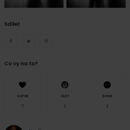
Sdílet
Co vy na to?
SUPER
ÚLET
DIVNÉ
7
2
2