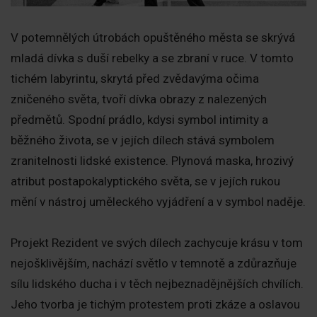
V potemnělých útrobách opuštěného města se skrývá
mladá dívka s duší rebelky a se zbraní v ruce. V tomto
tichém labyrintu, skrytá před zvědavýma očima
zničeného světa, tvoří dívka obrazy z nalezených
předmětů. Spodní prádlo, kdysi symbol intimity a
běžného života, se v jejích dílech stává symbolem
zranitelnosti lidské existence. Plynová maska, hrozivý
atribut postapokalyptického světa, se v jejích rukou
mění v nástroj uměleckého vyjádření a v symbol naděje.
Projekt Rezident ve svých dílech zachycuje krásu v tom
nejošklivějším, nachází světlo v temnotě a zdůrazňuje
sílu lidského ducha i v těch nejbeznadějnějších chvílích.
Jeho tvorba je tichým protestem proti zkáze a oslavou