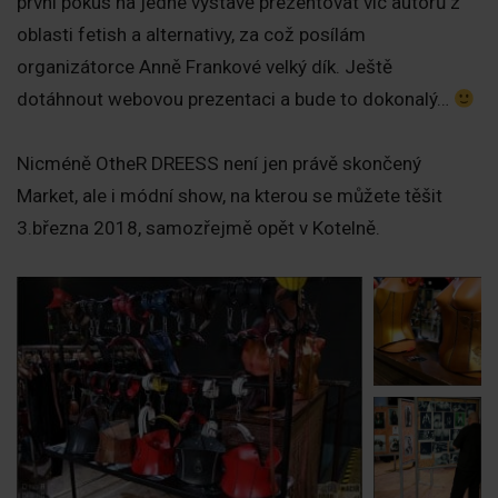
první pokus na jedné výstavě prezentovat víc autorů z
oblasti fetish a alternativy, za což posílám
organizátorce Anně Frankové velký dík. Ještě
dotáhnout webovou prezentaci a bude to dokonalý…
Nicméně OtheR DREESS není jen právě skončený
Market, ale i módní show, na kterou se můžete těšit
3.března 2018, samozřejmě opět v Kotelně.