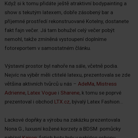
Když si k tomu přidáte ještě atraktivní bodypainting a
show s tekutým latexem, dobře zásobený bar a
příjemné prostředí rekonstruované Kotelny, dostanete
fakt fajn večer. Já tam bohužel celý večer pobýt
nemohl, takže zmíněná vystoupení doplníme
fotoreportem v samostatném článku.
Výstavní prostor byl nahoře na sále, včetně podia.
Nejvíc na výběr měli ctitelé latexu, prezentovala se zde
většina aktivních tvůrců u nás –
AdeMa
,
Mistress
Adrienne
,
Latex Vogue
i
Sharene
, k tomu se poprvé
prezentoval i obchod
LTX.cz
, bývalý Latex Fashion…
Lackové dopňky a výrobu na zakázku prezentovala
Nona G., luxusní kožené korzety a BDSM pomůcky
nabízel
Kairon
, fetish boty byly v nabídce eshopu