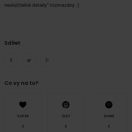
neslučitelné detaily“ rozmazány…)
Sdílet
Co vy na to?
SUPER
ÚLET
DIVNÉ
0
0
0