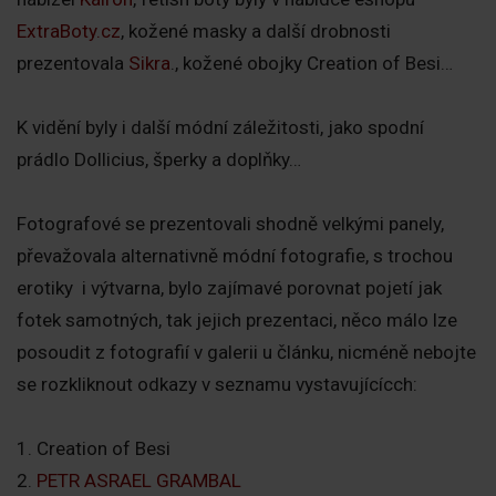
ExtraBoty.cz
, kožené masky a další drobnosti
prezentovala
Sikra
., kožené obojky Creation of Besi…
K vidění byly i další módní záležitosti, jako spodní
prádlo Dollicius, šperky a doplňky…
Fotografové se prezentovali shodně velkými panely,
převažovala alternativně módní fotografie, s trochou
erotiky i výtvarna, bylo zajímavé porovnat pojetí jak
fotek samotných, tak jejich prezentaci, něco málo lze
posoudit z fotografií v galerii u článku, nicméně nebojte
se rozkliknout odkazy v seznamu vystavujícícch:
1. Creation of Besi
2.
PETR ASRAEL GRAMBAL