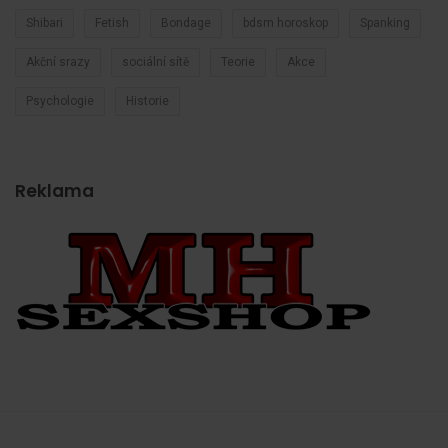
Shibari
Fetish
Bondage
bdsm horoskop
Spanking
Akční srazy
sociální sítě
Teorie
Akce
Psychologie
Historie
Reklama