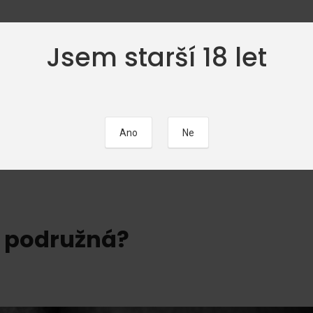
Jsem starší 18 let
ČÁTEČNÍCI
FOTOGALERIE
EROTICKÉ POVÍDKY
KALEND
c podružná?