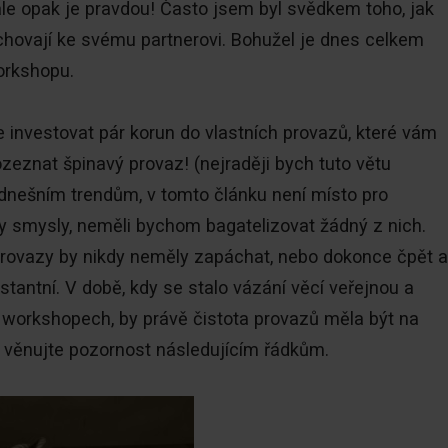
le opak je pravdou! Často jsem byl svědkem toho, jak
chovají ke svému partnerovi. Bohužel je dnes celkem
orkshopu.
e investovat pár korun do vlastních provazů, které vám
ozeznat špinavý provaz! (nejraději bych tuto větu
ji dnešním trendům, v tomto článku není místo pro
y smysly, neměli bychom bagatelizovat žádný z nich.
. Provazy by nikdy neměly zapáchat, nebo dokonce čpět a
tantní. V době, kdy se stalo vázání věcí veřejnou a
 workshopech, by právě čistota provazů měla být na
, věnujte pozornost následujícím řádkům.