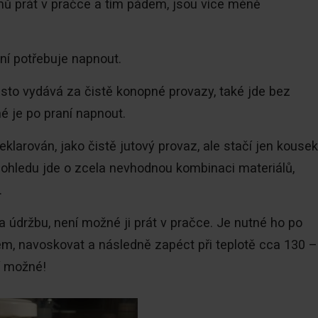
mů prát v pračce a tím pádem, jsou více méně
aní potřebuje napnout.
sto vydává za čistě konopné provazy, také jde bez
é je po praní napnout.
klarován, jako čistě jutový provaz, ale stačí jen kousek
pohledu jde o zcela nevhodnou kombinaci materiálů,
.
na údržbu, není možné ji prát v pračce. Je nutné ho po
olejem, navoskovat a následně zapéct při teplotě cca 130 –
í možné!