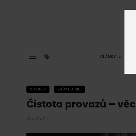
ČLÁNKY
ZA
NOVINKY
ZAČÁTEČNÍCI
Čistota provazů – vě
2. 8. 2017