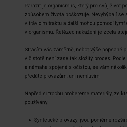
Parazit je organismus, který pro svůj život p
způsobem života poškozuje. Nevyhýbají se ani
v trávicím traktu a další mohou pomocí lymfa
v organismu. Řetězec nakažení je zcela stej
Straším vás záměrně, neboť výše popsané p
v čistotě není zase tak složitý proces. Podl
a námaha spojená s očistou, se vám několikan
předáte provazům, ani nemluvím.
Napřed si trochu probereme materiály, ze kte
používány.
Syntetické provazy, jsou poměrně rozšíře