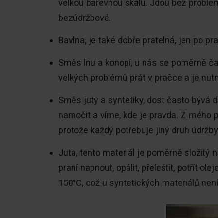
velkou barevnou škálu. Jdou bez problé
bezúdržbové.
Bavlna, je také dobře pratelná, jen po pr
Směs lnu a konopí, u nás se poměrně ča
velkých problémů prát v pračce a je nutn
Směs juty a syntetiky, dost často bývá de
namočit a víme, kde je pravda. Z mého 
protože každý potřebuje jiný druh údržby
Juta, tento materiál je poměrně složitý 
praní napnout, opálit, přeleštit, potřít 
150°C, což u syntetických materiálů nen