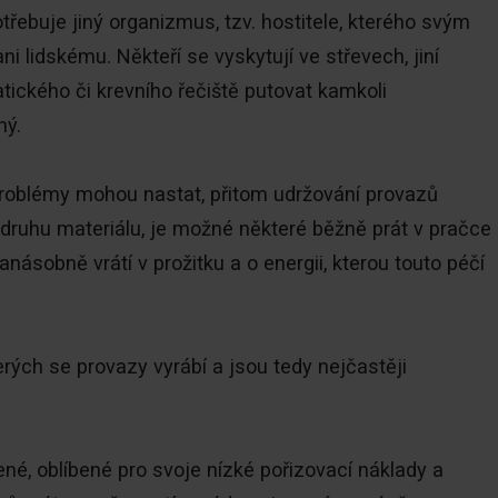
otřebuje jiný organizmus, tzv. hostitele, kterého svým
 lidskému. Někteří se vyskytují ve střevech, jiní
tického či krevního řečiště putovat kamkoli
ný.
roblémy mohou nastat, přitom udržování provazů
e druhu materiálu, je možné některé běžně prát v pračce
ásobně vrátí v prožitku a o energii, kterou touto péčí
rých se provazy vyrábí a jsou tedy nejčastěji
né, oblíbené pro svoje nízké pořizovací náklady a