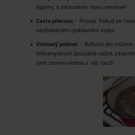
figuríny, o zdravotním stavu nemluvě!
Cesta přenosu
– Provaz. Pokud se často s
nechráněného pohlavního styku!
Vnímavý jedinec
– Bohužel jím můžete b
lehkomyslnost způsobila vážné zdravotn
čem zrovna většina z vás touží!