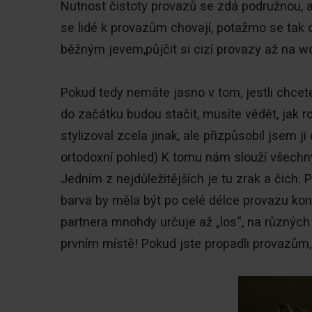
Nutnost čistoty provazů se zdá podružnou, a
se lidé k provazům chovají, potažmo se tak 
běžným jevem,půjčit si cizí provazy až na w
Pokud tedy nemáte jasno v tom, jestli chcet
do začátku budou stačit, musíte vědět, jak r
stylizoval zcela jinak, ale přizpůsobil jsem 
ortodoxní pohled) K tomu nám slouží všechn
Jedním z nejdůležitějších je tu zrak a čich
barva by měla být po celé délce provazu kons
partnera mnohdy určuje až „los“, na různých
prvním místě! Pokud jste propadli provazům