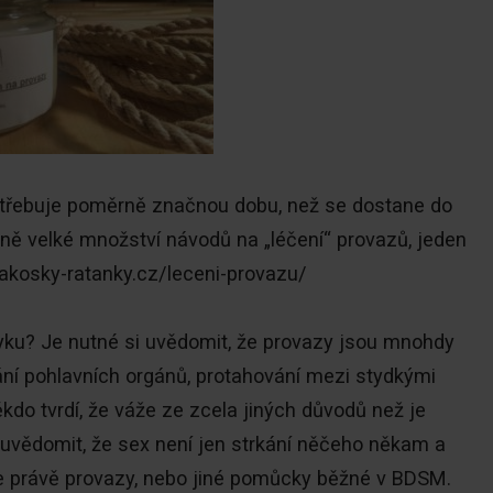
potřebuje poměrně značnou dobu, než se dostane do
rně velké množství návodů na „léčení“ provazů, jeden
rakosky-ratanky.cz/leceni-provazu/
vyku? Je nutné si uvědomit, že provazy jsou mnohdy
ání pohlavních orgánů, protahování mezi stydkými
kdo tvrdí, že váže ze zcela jiných důvodů než je
si uvědomit, že sex není jen strkání něčeho někam a
e právě provazy, nebo jiné pomůcky běžné v BDSM.