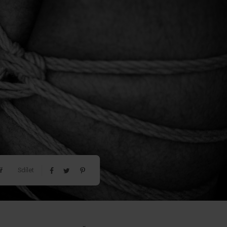
ř
Sdílet