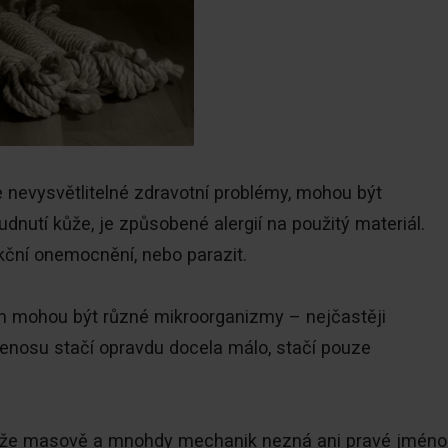
 nevysvětlitelné zdravotní problémy, mohou být
nutí kůže, je způsobené alergií na použitý materiál.
kční onemocnění, nebo parazit.
ím mohou být různé mikroorganizmy – nejčastěji
K přenosu stačí opravdu docela málo, stačí pouze
váže masově a mnohdy mechanik nezná ani pravé jméno