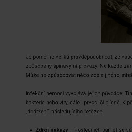
Je poměrně veliká pravděpodobnost, že vaše
způsobeny špinavými provazy. Ne každé zarud
Může ho způsobovat něco zcela jiného, infe
Infekční nemoci vyvolává jejich původce. T
bakterie nebo viry, dále i prvoci či plísně. 
„dodržení“ následujícího řetězce.
Zdroj nákazy
– Posledních pár let se 