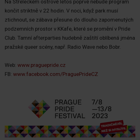
Na Střeleckém ostrově letos poprvé nebude program
končit striktně v 22 hodin. V noci, když park musí
ztichnout, se zábava přesune do dlouho zapomenutých
podzemních prostor v KKafe, které se promění v Pride
Club. Tamní afterparties hudebně zaštítí oblíbená jména
pražské queer scény, např. Radio Wave nebo Bobr.
Web:
www.praguepride.cz
FB:
www.facebook.com/PraguePrideCZ