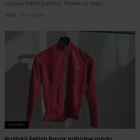
výstavu fetish portrétů. Nějaké už mám, ...
Kacíř
25. 6. 2026
NOVINKY
Pražský Fetish Bazar nabídne módu,