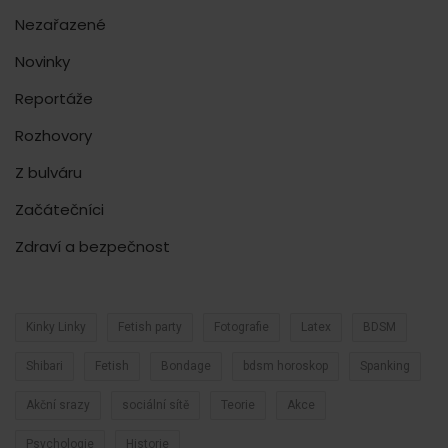
Nezařazené
Novinky
Reportáže
Rozhovory
Z bulváru
Začátečníci
Zdraví a bezpečnost
Kinky Linky
Fetish party
Fotografie
Latex
BDSM
Shibari
Fetish
Bondage
bdsm horoskop
Spanking
Akční srazy
sociální sítě
Teorie
Akce
Psychologie
Historie