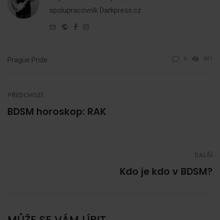
spolupracovník
Darkpress.cz
e-
Website
Facebook
Instagram
mail
0
401
Prague Pride
PŘEDCHOZÍ
BDSM horoskop: RAK
DALŠÍ
Kdo je kdo v BDSM?
MŮŽE SE VÁM LÍBIT