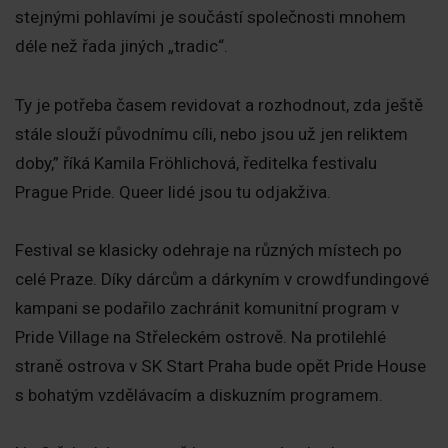
stejnými pohlavími je součástí společnosti mnohem
déle než řada jiných „tradic“.
Ty je potřeba časem revidovat a rozhodnout, zda ještě
stále slouží původnímu cíli, nebo jsou už jen reliktem
doby,” říká Kamila Fröhlichová, ředitelka festivalu
Prague Pride. Queer lidé jsou tu odjakživa.
Festival se klasicky odehraje na různých místech po
celé Praze. Díky dárcům a dárkyním v crowdfundingové
kampani se podařilo zachránit komunitní program v
Pride Village na Střeleckém ostrově. Na protilehlé
straně ostrova v SK Start Praha bude opět Pride House
s bohatým vzdělávacím a diskuzním programem.