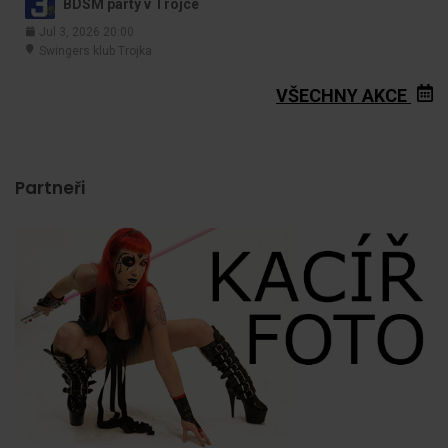
BDSM párty v Trojce
Jul 3, 2026 20:00
Swingers klub Trojka
VŠECHNY AKCE
Partneři