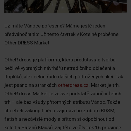
Už máte Vánoce pořešené? Máme ještě jeden
předvánoční tip: Už tento čtvrtek v Kotelně proběhne
Other DRESS Market.
OtheR dress je platforma, která představuje tvorbu
pečlivě vybraných návrhářů netradičního oblečení a
doplňků, ale i celou řadu dalších přidružených akcí. Tak
jest psáno na stránkách
otherdress.cz
. Market je trh.
OtheR dress Market je ve své podstatě vánoční fetish
trh – ale bez všudy přítomných atributů Vánoc. Takže
chcete-li zakoupit něco zajímavého z oboru BDSM,
fetish a nezávislé módy a přitom si odpočinout od
koled a Satanů Klausů, zajděte ve čtvrtek 16.prosince