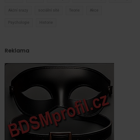
Akční srazy
sociální sítě
Teorie
Akce
Psychologie
Historie
Reklama