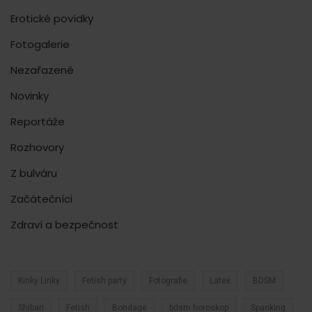
Erotické povídky
Fotogalerie
Nezařazené
Novinky
Reportáže
Rozhovory
Z bulváru
Začátečníci
Zdraví a bezpečnost
Kinky Linky
Fetish party
Fotografie
Latex
BDSM
Shibari
Fetish
Bondage
bdsm horoskop
Spanking