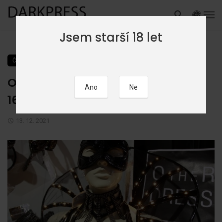
Jsem starší 18 let
ČLÁNKY
OtheR DRESS Market ve čtvrtek
16.12.
13. 12. 2021