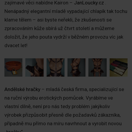
zajímavé věci nabídne Kairon –
JanLoucky.cz
.
Nenápadný elegantní mladě vypadající chlapík tak tochu
klame tělem – asi byste neřekli, že zkušenosti se
zpracováním kůže sbírá už čtvrt století a můžeme
doložit, že jeho pouta vydrží v běžném provozu víc jak
dvacet let!
Andělské hračky
– mladá česká firma, specializující se
na ruční výrobu erotických pomůcek. Vyrábíme ve
vlastní dílně, není pro nás tedy problém jakýkoliv
výrobek přizpůsobit přesně dle požadavků zákazníka,
případně mu přímo na míru navrhnout a vyrobit novou
„hračku“.