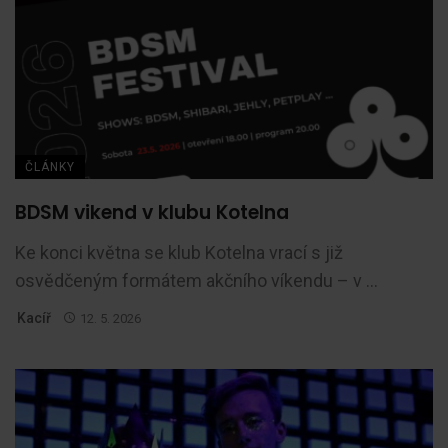
ČLÁNKY
BDSM vikend v klubu Kotelna
Ke konci května se klub Kotelna vrací s již
osvědčeným formátem akčního víkendu – v ...
Kacíř
12. 5. 2026