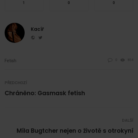
1
0
0
Kacíř
Website
Twitter
0
854
Fetish
PŘEDCHOZÍ
Chráněno: Gasmask fetish
DALŠÍ
Míla Bugtcher nejen o životě s otrokyní