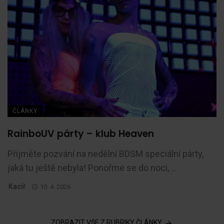
ČLÁNKY
RainboUV párty – klub Heaven
Přijměte pozvání na nedělní BDSM speciální párty,
jaká tu ještě nebyla! Ponořme se do noci, ...
Kacíř
10. 4. 2026
ZOBRAZIT VŠE Z RUBRIKY ČLÁNKY