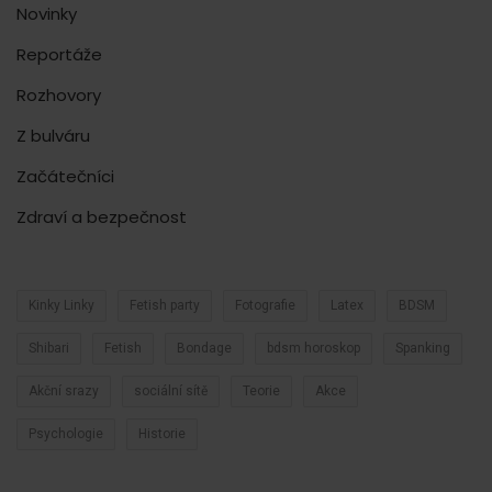
Novinky
Reportáže
Rozhovory
Z bulváru
Začátečníci
Zdraví a bezpečnost
Kinky Linky
Fetish party
Fotografie
Latex
BDSM
Shibari
Fetish
Bondage
bdsm horoskop
Spanking
Akční srazy
sociální sítě
Teorie
Akce
Psychologie
Historie