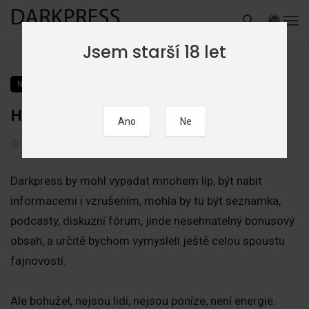
Jsem starší 18 let
NEZAŘAZENÉ
Hledáme spolupachatele…
21. 4. 2024
Darkpress by mohl vypadat mnohem líp, být nabit
informacemi i vzrušením, mohla by tu být seznamka,
podcasty, diskuzní fórum, jinde nesehnatelný bonusový
obsah, a určitě bychom vymysleli ještě celou spoustu
fajnovostí.
Ale bohužel, nejsou lidi, nejsou poníze, není energie.