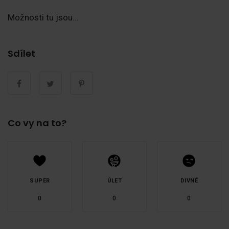
Možnosti tu jsou…
Sdílet
Co vy na to?
SUPER
ÚLET
DIVNÉ
0
0
0