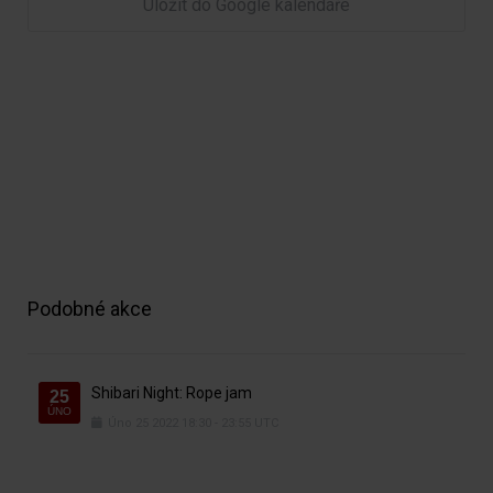
Uložit do Google kalendáře
Podobné akce
Shibari Night: Rope jam
25
ÚNO
Úno
25
2022
18:30
-
23:55
UTC