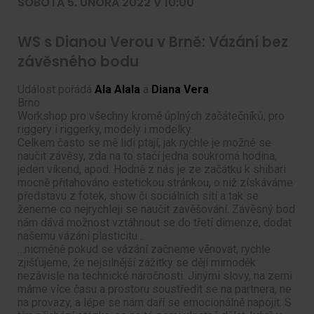
SOBOTA 5. ÚNORA 2022 V 10:00
WS s Dianou Verou v Brně: Vázání bez
závěsného bodu
Událost pořádá
Ala Alala
a
Diana Vera
Brno
Workshop pro všechny kromě úplných začátečníků, pro
riggery i riggerky, modely i modelky.
Celkem často se mě lidi ptají, jak rychle je možné se
naučit závěsy, zda na to stačí jedna soukromá hodina,
jeden víkend, apod. Hodně z nás je ze začátku k shibari
mocně přitahováno estetickou stránkou, o niž získáváme
představu z fotek, show či sociálních sítí a tak se
ženeme co nejrychleji se naučit zavěšování. Závěsný bod
nám dává možnost vztáhnout se do třetí dimenze, dodat
našemu vázání plasticitu…
…nicméně pokud se vázání začneme věnovat, rychle
zjišťujeme, že nejsilnější zážitky se dějí mimoděk
nezávisle na technické náročnosti. Jinými slovy, na zemi
máme více času a prostoru soustředit se na partnera, ne
na provazy, a lépe se nám daří se emocionálně napojit. S