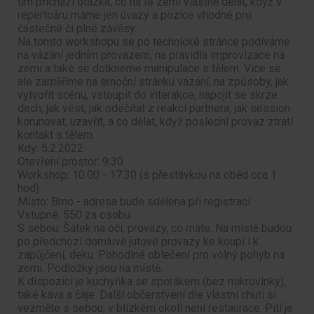
tím přichází otázka, co na té zemi vlastně dělat, když v
repertoáru máme jen úvazy a pozice vhodné pro
částečné či plné závěsy.
Na tomto workshopu se po technické stránce podíváme
na vázání jedním provazem, na pravidla improvizace na
zemi a také se dotkneme manipulace s tělem. Více se
ale zaměříme na emoční stránku vázání, na způsoby, jak
vytvořit scénu, vstoupit do interakce, napojit se skrze
dech, jak vést, jak odečítat z reakcí partnera, jak session
korunovat, uzavřít, a co dělat, když poslední provaz ztratí
kontakt s tělem.
Kdy: 5.2.2022
Otevření prostor: 9:30
Workshop: 10:00 - 17:30 (s přestávkou na oběd cca 1
hod)
Místo: Brno - adresa bude sdělena při registraci
Vstupné: 550 za osobu
S sebou: Šátek na oči, provazy, co máte. Na místě budou
po předchozí domluvě jutové provazy ke koupi i k
zapůjčení, deku. Pohodlné oblečení pro volný pohyb na
zemi. Podložky jsou na místě.
K dispozici je kuchyňka se sporákem (bez mikrovlnky),
také káva a čaje. Další občerstvení dle vlastní chuti si
vezměte s sebou, v blízkém okolí není restaurace. Pití je