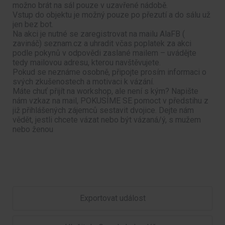
možno brát na sál pouze v uzavřené nádobě.
Vstup do objektu je možný pouze po přezutí a do sálu už
jen bez bot.
Na akci je nutné se zaregistrovat na mailu AlaFB (
zavináč) seznam.cz a uhradit včas poplatek za akci
podle pokynů v odpovědi zaslané mailem – uvádějte
tedy mailovou adresu, kterou navštěvujete.
Pokud se neznáme osobně, připojte prosím informaci o
svých zkušenostech a motivaci k vázání.
Máte chuť přijít na workshop, ale není s kým? Napište
nám vzkaz na mail, POKUSÍME SE pomoct v předstihu z
již přihlášených zájemců sestavit dvojice. Dejte nám
vědět, jestli chcete vázat nebo být vázaná/ý, s mužem
nebo ženou
Exportovat událost