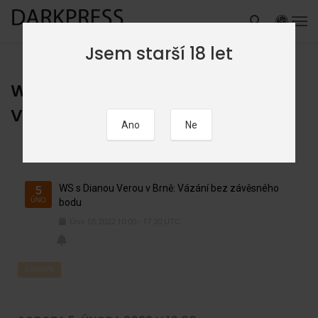
Jsem starší 18 let
WS s Dianou Verou v Brně:
Vázání bez závěsného bodu
WS s Dianou Verou v Brně: Vázání bez závěsného
5
ÚNO
bodu
Úno
05
2022
10:00
-
17:30
UTC
SHIBARI