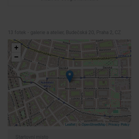
13 fotek - galerie a atelier, Budečská 20, Praha 2, CZ
+
−
Leaflet
| ©
OpenStreetMap
|
Privacy Policy