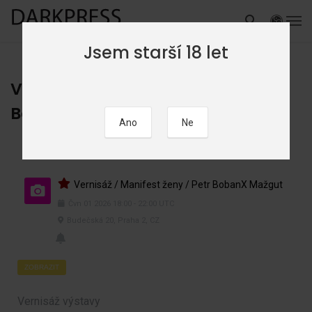
Jsem starší 18 let
Vernisáž / Manifest ženy / Petr
BobanX Mažgut
Vernisáž / Manifest ženy / Petr BobanX Mažgut
Čvn
01
2026
18:00
-
22:00
UTC
Budečská 20, Praha 2, CZ
ZOBRAZIT
Vernisáž výstavy