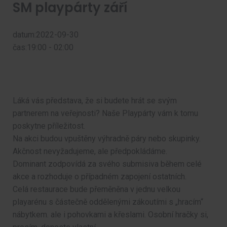
SM playpárty září
datum:2022-09-30
čas:19:00 - 02:00
Láká vás představa, že si budete hrát se svým
partnerem na veřejnosti? Naše Playpárty vám k tomu
poskytne příležitost.
Na akci budou vpuštěny výhradně páry nebo skupinky.
Akčnost nevyžadujeme, ale předpokládáme.
Dominant zodpovídá za svého submisiva během celé
akce a rozhoduje o případném zapojení ostatních.
Celá restaurace bude přeměněna v jednu velkou
playarénu s částečně oddělenými zákoutími s „hracím“
nábytkem. ale i pohovkami a křeslami. Osobní hračky si,