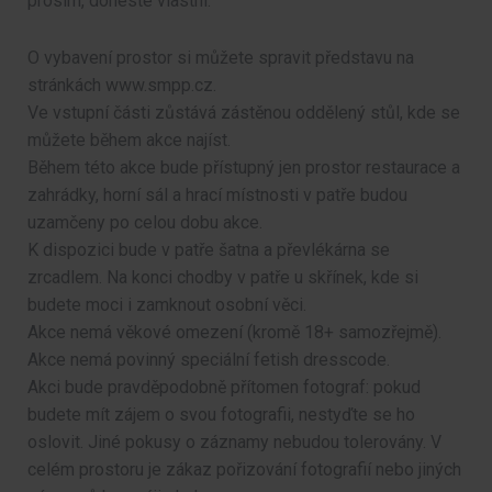
prosím, doneste vlastní.
O vybavení prostor si můžete spravit představu na
stránkách www.smpp.cz.
Ve vstupní části zůstává zástěnou oddělený stůl, kde se
můžete během akce najíst.
Během této akce bude přístupný jen prostor restaurace a
zahrádky, horní sál a hrací místnosti v patře budou
uzamčeny po celou dobu akce.
K dispozici bude v patře šatna a převlékárna se
zrcadlem. Na konci chodby v patře u skřínek, kde si
budete moci i zamknout osobní věci.
Akce nemá věkové omezení (kromě 18+ samozřejmě).
Akce nemá povinný speciální fetish dresscode.
Akci bude pravděpodobně přítomen fotograf: pokud
budete mít zájem o svou fotografii, nestyďte se ho
oslovit. Jiné pokusy o záznamy nebudou tolerovány. V
celém prostoru je zákaz pořizování fotografií nebo jiných