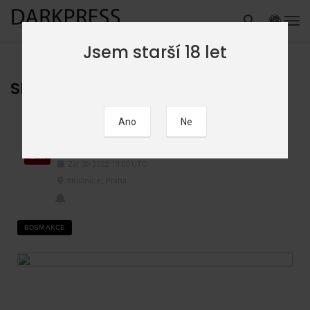
Jsem starší 18 let
SM Play party
SM Play party
30
ZÁŘ
Zář
30
2022
19:00
UTC
Strašnice, Praha
BDSM AKCE