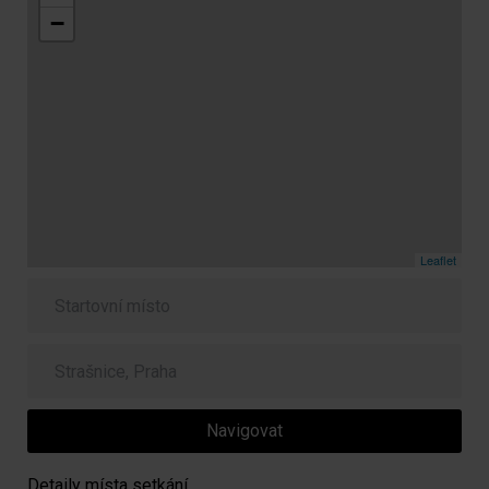
−
Leaflet
Navigovat
Detaily místa setkání