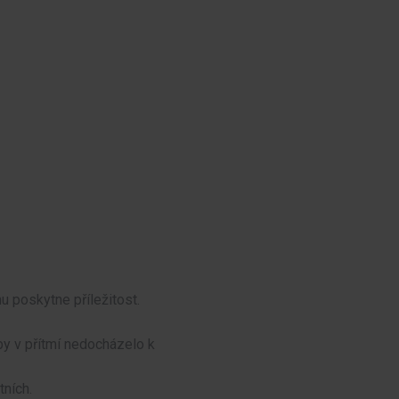
u poskytne příležitost.
by v přítmí nedocházelo k
ních.