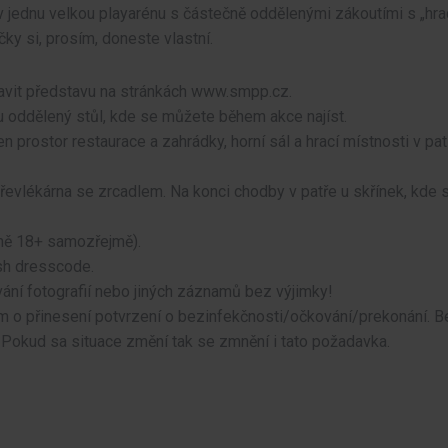
 jednu velkou playarénu s částečně oddělenými zákoutími s „hrac
ky si, prosím, doneste vlastní.
avit představu na stránkách www.smpp.cz.
u oddělený stůl, kde se můžete během akce najíst.
n prostor restaurace a zahrádky, horní sál a hrací místnosti v 
převlékárna se zrcadlem. Na konci chodby v patře u skřínek, kde
ě 18+ samozřejmě).
sh dresscode.
ání fotografií nebo jiných záznamů bez výjimky!
 o přinesení potvrzení o bezinfekčnosti/očkování/prekonání. B
 Pokud sa situace změní tak se zmnění i tato požadavka.