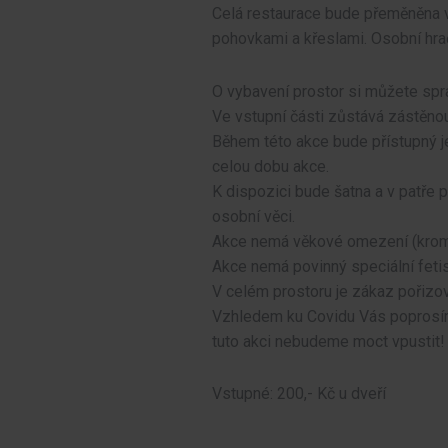
Celá restaurace bude přeměněna v
pohovkami a křeslami. Osobní hrač
O vybavení prostor si můžete spr
Ve vstupní části zůstává zástěno
Během této akce bude přístupný je
celou dobu akce.
K dispozici bude šatna a v patře 
osobní věci.
Akce nemá věkové omezení (krom
Akce nemá povinný speciální feti
V celém prostoru je zákaz pořizov
Vzhledem ku Covidu Vás poprosím
tuto akci nebudeme moct vpustit!
Vstupné: 200,- Kč u dveří