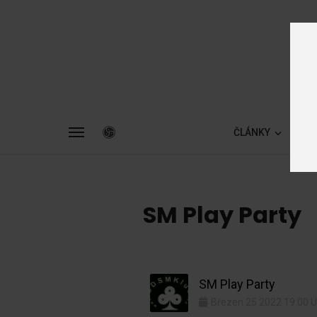
ČLÁNKY
ZA
SM Play Party
SM Play Party
Březen
25
2022
19:00
U