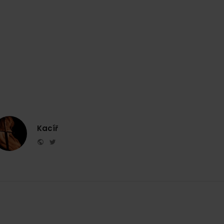
Kacíř
Website
Twitter