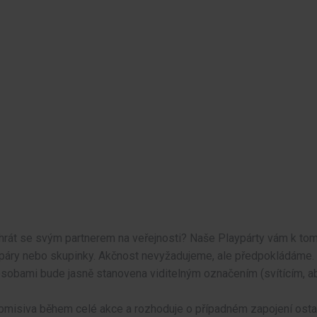
hrát se svým partnerem na veřejnosti? Naše Playpárty vám k tom
 páry nebo skupinky. Akčnost nevyžadujeme, ale předpokládáme.
 osobami bude jasně stanovena viditelným označením (svítícím, a
misiva během celé akce a rozhoduje o případném zapojení ostat