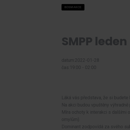
BDSM AKCE
SMPP leden
datum:2022-01-28
čas:19:00 - 02:00
Láká vás představa, že si budete 
Na akci budou vpuštěny výhradně
Míra ochoty k interakci s dalšími
omylům).
Dominant zodpovídá za svého sub