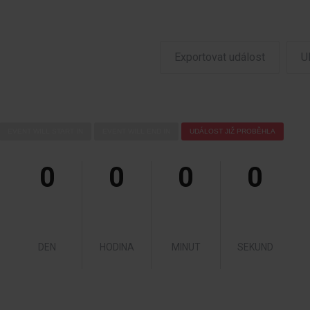
Exportovat událost
U
EVENT WILL START IN
EVENT WILL END IN
UDÁLOST JIŽ PROBĚHLA
0
0
0
0
DEN
HODINA
MINUT
SEKUND