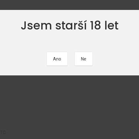
Jsem starší 18 let
ČÁTEČNÍCI
FOTOGALERIE
EROTICKÉ POVÍDKY
KALEND
TC