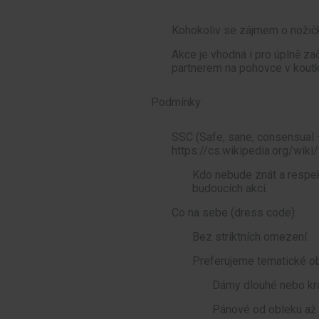
Kohokoliv se zájmem o nožičky: 
Akce je vhodná i pro úplně za
partnerem na pohovce v koutku 
Podmínky:
SSC (Safe, sane, consensual
https://cs.wikipedia.org/wik
Kdo nebude znát a respek
budoucích akcí.
Co na sebe (dress code):
Bez striktních omezení.
Preferujeme tematické obl
Dámy dlouhé nebo krát
Pánové od obleku až 