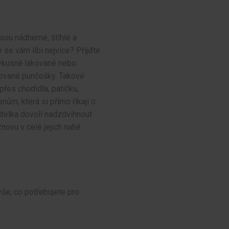
sou nádherné, štíhlé a
 se vám líbí nejvíce? Přijďte
t vkusně lakované nebo
ťované punčošky. Takové
přes chodidla, patičku,
nům, která si přímo říkají o
itelka dovolí nadzdvihnout
novu v celé jejich nahé
 vše, co potřebujete pro