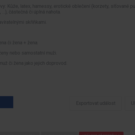
: Kůže, latex, harnessy, erotické oblečení (korzety, síťované p
 …), částečná či úplná nahota.
avíratelnými skříňkami.
ena či žena + žena.
ženy nebo samostatní muži.
 muž či žena jako jejich doprovod.
Exportovat událost
U