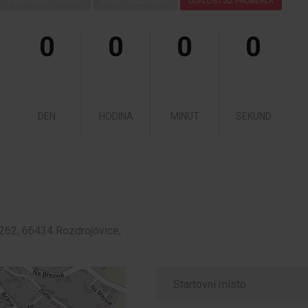
EVENT WILL START IN
EVENT WILL END IN
UDÁLOST JIŽ PROBĚHLA
0
0
0
0
DEN
HODINA
MINUT
SEKUND
262, 66434 Rozdrojovice,