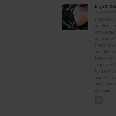
Keya & Míš
Organizátor P
Při poslouc
ostatníma c
když je zaj
opravdu akčn
Praze. Taky
povídat o to
Není to to h
že jsme v B
funguje do 
hrací akce.
nás samotný
se s námi m