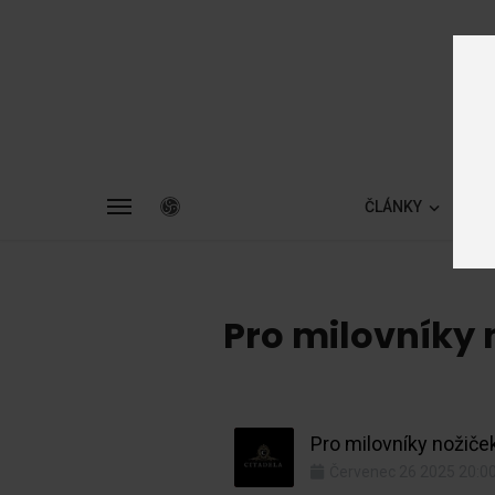
ČLÁNKY
ZA
Pro milovníky 
Pro milovníky nožiček
Červenec
26
2025
20:0