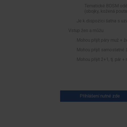
Tematické BDSM oděvy
(obojky, kožená pouta,
Je k dispozici šatna s uz
Vstup žen a můžu:
Mohou přijít páry muž + ž
Mohou přijít samostatné 
Mohou přijít 2+1, tj. pár +
Přihlášení nutné zde