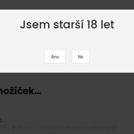
Jsem starší 18 let
ČÁTEČNÍCI
FOTOGALERIE
EROTICKÉ POVÍDKY
KALEND
nožiček…
...
0
UTC
Za Humny 262, 66434 Rozdrojovice, Rozdrojovice, ČR