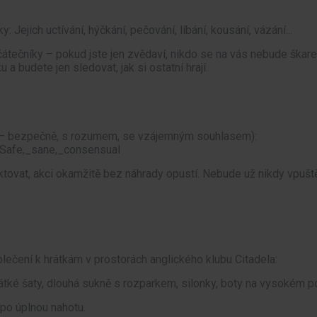
Jejich uctívání, hýčkání, pečování, líbání, kousání, vázání...
čátečníky – pokud jste jen zvědaví, nikdo se na vás nebude škare
a budete jen sledovat, jak si ostatní hrají.
 – bezpečně, s rozumem, se vzájemným souhlasem):
i/Safe,_sane,_consensual
tovat, akci okamžitě bez náhrady opustí. Nebude už nikdy vpušt
ečení k hrátkám v prostorách anglického klubu Citadela:
ké šaty, dlouhá sukně s rozparkem, silonky, boty na vysokém pod
po úplnou nahotu.