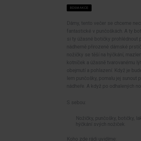
BDSM AKCE
Dámy, tento večer se chceme necha
fantastické v punčoškách. A ty bot
si ty úžasné botičky prohlédnout 
nádherně přirozené dámské prstíč
nožičky se těší na hýčkání, mazlen
kotníček a úžasně tvarovanému lýtk
obejmutí a pohlazení. Když je bud
lem punčošky, pomalu jej sunout p
nádheře. A když po odhalených no
S sebou:
Nožičky, punčošky, botičky, lak
hýčkání svých nožiček.
Koho zde rádi uvidíme: