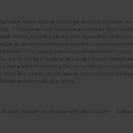
t hýčkat. Nejdřív budeme nožičky jen obdivovat pohledem, jak j
ičky... V Citadele ale nikdy nezůstane jen u koukání. Které nožičky
pěkně z blízka, pohladit, a nakonec zout, abyste mohli obdivova
ky, jak na vás při zouvání koketně vykouknou pod pavučinkou sí
í a hlazení. Přímo vyzívají k masírování pěkně od konečků prstů, 
u... A přes kolínko je to pak už jen kousek k hřejivým hebkým ste
ete líbat a laskat dostatečně uctivě, možná vám jejich božská maj
o hebké kůži niž a níž, abyste nakonec mohli obdivovat nožičky z
žičkách zmíříte pomalu zase vzhůru...
 na nehty, masážní olej, pilník na nehty, tělový balzám, ... zkrátka