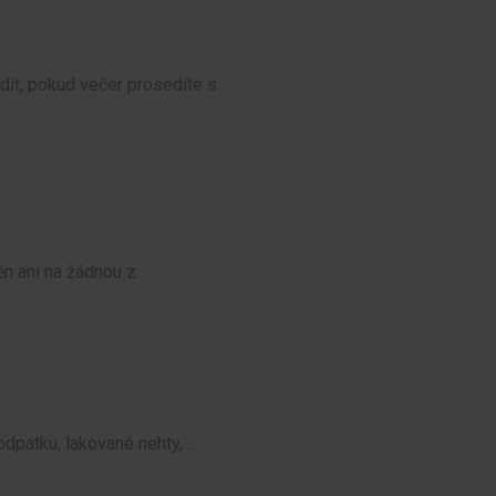
dit, pokud večer prosedíte s
ěn ani na žádnou z
patku, lakované nehty, ...