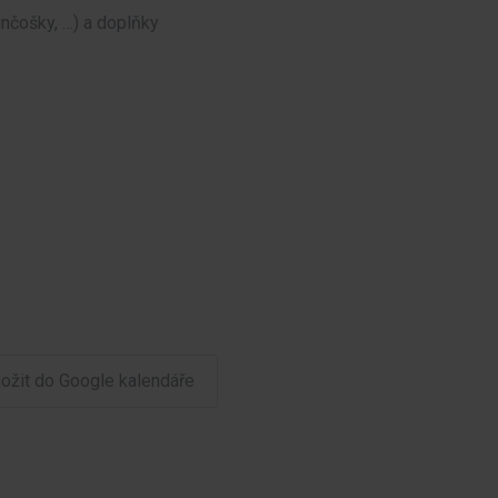
unčošky, …) a doplňky
ložit do Google kalendáře