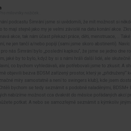
a
ro milovníky nožiček...
hání podcastu Šimrání jsme si uvědomili, že mít možnost si někde
o to mají stejně jako my je velmi závislé na datu konání akce. Zk
ímavá akce, tak nám účast překazí práce, děti, menstruace, ... Ta
í, ne jen tančí a/nebo popíjí (sami jsme skoro abstinenti). Navíc
 pro nás Šimrání bylo „poslední kapkou“, že jsme se jedno dne roz
m, jaké by to bylo, když by si s námi hráli další lidé, ale skutečně
lavní, co bychom vyhledávali, ale potřebovali jsme to zkusit. A s
rně objevili bezva BDSM zařízený prostor, který je „přidružený“ k
značné míry samostatně a není to swingers klub), kde jsem dosta
 Chtěli bychom se tedy seznámit s podobně naladěnými, BDSM+ li
ch nabízíme možnost cca dvakrát do měsíce pořádaných akcí pro
ůžete potkat. A nebo se samozřejmě seznámit s kýmkoliv jiným