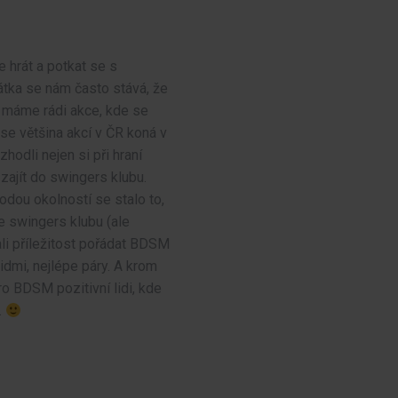
 hrát a potkat se s
rátka se nám často stává, že
ké máme rádi akce, kde se
 se většina akcí v ČR koná v
hodli nejen si při hraní
 zajít do swingers klubu.
hodou okolností se stalo to,
e swingers klubu (ale
li příležitost pořádat BDSM
dmi, nejlépe páry. A krom
 BDSM pozitivní lidi, kde
.