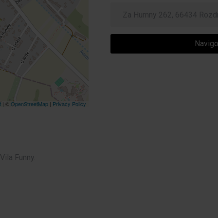
Navigo
t
| ©
OpenStreetMap
|
Privacy Policy
Vila Funny.