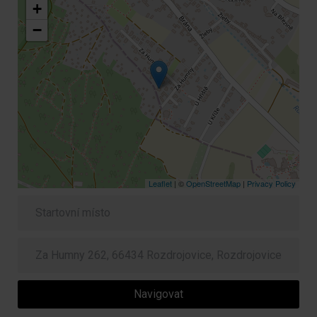
+
−
Leaflet
| ©
OpenStreetMap
|
Privacy Policy
Navigovat