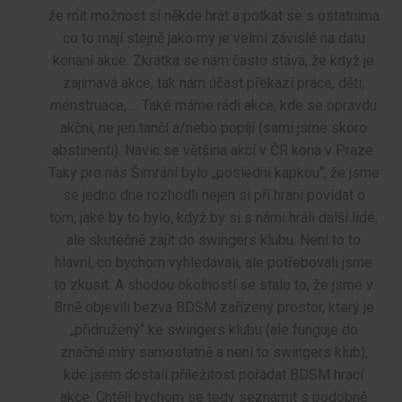
že mít možnost si někde hrát a potkat se s ostatníma
co to mají stejně jako my je velmi závislé na datu
konání akce. Zkrátka se nám často stává, že když je
zajímavá akce, tak nám účast překazí práce, děti,
menstruace, ... Také máme rádi akce, kde se opravdu
akční, ne jen tančí a/nebo popíjí (sami jsme skoro
abstinenti). Navíc se většina akcí v ČR koná v Praze.
Taky pro nás Šimrání bylo „poslední kapkou“, že jsme
se jedno dne rozhodli nejen si při hraní povídat o
tom, jaké by to bylo, když by si s námi hráli další lidé,
ale skutečně zajít do swingers klubu. Není to to
hlavní, co bychom vyhledávali, ale potřebovali jsme
to zkusit. A shodou okolností se stalo to, že jsme v
Brně objevili bezva BDSM zařízený prostor, který je
„přidružený“ ke swingers klubu (ale funguje do
značné míry samostatně a není to swingers klub),
kde jsem dostali příležitost pořádat BDSM hrací
akce. Chtěli bychom se tedy seznámit s podobně