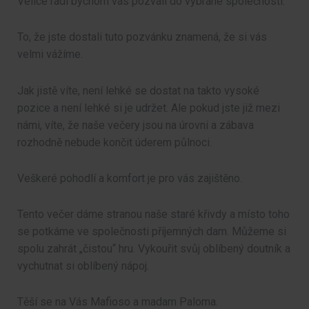
Velice rádi bychom vás pozvali do vybrané společnosti.
To, že jste dostali tuto pozvánku znamená, že si vás
velmi vážíme.
Jak jistě víte, není lehké se dostat na takto vysoké
pozice a není lehké si je udržet. Ale pokud jste již mezi
námi, víte, že naše večery jsou na úrovni a zábava
rozhodně nebude končit úderem půlnoci.
Veškeré pohodlí a komfort je pro vás zajištěno.
Tento večer dáme stranou naše staré křivdy a místo toho
se potkáme ve společnosti příjemných dam. Můžeme si
spolu zahrát „čistou“ hru. Vykouřit svůj oblíbený doutník a
vychutnat si oblíbený nápoj.
Těší se na Vás Mafioso a madam Paloma.