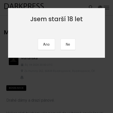
Jsem starší 18 let
Mafiánská
Mafiánská
Říj
18
2024
20:00
UTC
Za Humny 262, 66434 Rozdrojovice, Rozdrojovice, ČR
BDSM AKCE
Drahé dámy a drazí pánové.