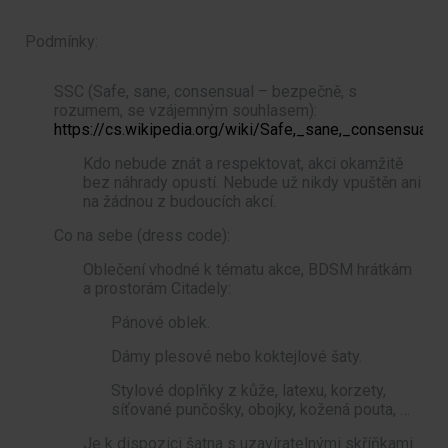
Podmínky:
SSC (Safe, sane, consensual – bezpečně, s
rozumem, se vzájemným souhlasem):
https://cs.wikipedia.org/wiki/Safe,_sane,_consensual
Kdo nebude znát a respektovat, akci okamžitě
bez náhrady opustí. Nebude už nikdy vpuštěn ani
na žádnou z budoucích akcí.
Co na sebe (dress code):
Oblečení vhodné k tématu akce, BDSM hrátkám
a prostorám Citadely:
Pánové oblek.
Dámy plesové nebo koktejlové šaty.
Stylové doplňky z kůže, latexu, korzety,
síťované punčošky, obojky, kožená pouta, …
Je k dispozici šatna s uzavíratelnými skříňkami.