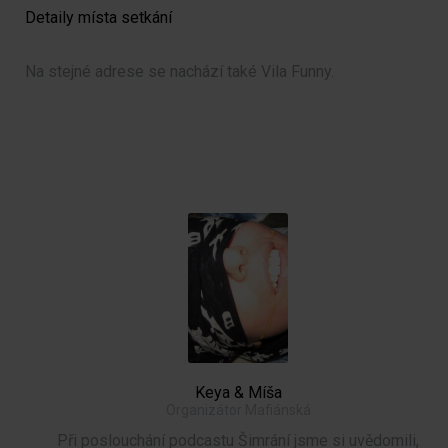
Detaily místa setkání
Na stejné adrese se nachází také Vila Funny.
Keya & Míša
Organizátor Mafiánská
Při poslouchání podcastu Šimrání jsme si uvědomili,