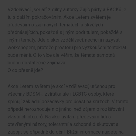
Vzdělávací „seriál“ z dílny autorky Zajíc párty a RACKů je
tu s dalším pokračováním. Akce Letem světem je
především o zajímavých tématech a skvělých
přednášejících, pokaždé s jiným podtitulem, pokaždé s
jinými tématy. Jde o akci vzdělávací, nechci ji nazývat
workshopem, protože prostoru pro vyzkoušení tentokrát
bude méně. O to více ale věřím, že témata samotná
budou dostatečně zajímavá.
O co přesně jde?
Akce Letem světem je akcí vzdělávací, určenou pro
všechny BDSM+, zvířátka ale i LGBTG osoby, které
splňují základní požadavky pro účast na srazech. V tomto
případě nerozhoduje nic jiného, než zájem o rozšiřování
vlastních obzorů. Na akci uvítám především lidi s
otevřenými názory, tolerantní a schopné diskutovat a
zapojit se případně do dění. Bližší informace najdete na