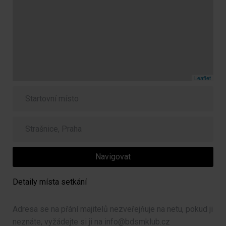
Leaflet
Navigovat
Detaily místa setkání
Adresa se na přání majitelů nezveřejňuje na netu, pokud ji
neznáte, vyžádejte si ji na info@bdsmklub.cz