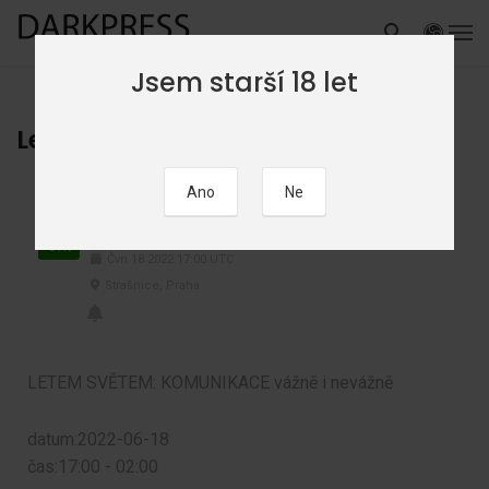
Jsem starší 18 let
Letem světem: Komunikace
Letem světem: Komunikace
18
ČVN
Čvn
18
2022
17:00
UTC
Strašnice, Praha
LETEM SVĚTEM: KOMUNIKACE vážně i nevážně
datum:2022-06-18
čas:17:00 - 02:00