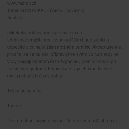
www.tabron.cz.
Téma: KOMUNIKACE (vážně i nevážně)
Kontakt
Jakékoliv dotazy posílejte mailem na
letem.svetem@tabron.cz odkud Vám bude zaslána
odpověď v co nejbližším možném termínu. Akceptujte ale,
prosím, že celou akci připravuji ve svém volnu a tedy ne
vždy reaguji obratem (a to zejména v prvním měsíci po
spuštění registrací). Komunikace z jiného média či e-
mailu nebude brána v potaz!
Těším se na Vás,
Tabron
Pro registraci napište na mail: letem.svetem@tabron.cz