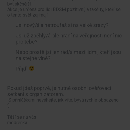
být akčnější.
Akce je určená pro lidi BDSM pozitivní, a také ty, kteří se
o tento svět zajímají.
Jsi nový/á a netroufáš si na velké srazy?
Jsi už zběhlý/á, ale hraní na veřejnosti není nic
pro tebe?
Nebo prostě jsi jen rád/a mezi lidmi, kteří jsou
na stejné vlně?
Přijď.
Pokud jdeš poprvé, je nutné osobní ověřovací
setkání s organizátorem.
S přihláškami neváhejte, jak víte, bývá rychle obsazeno
:).
Těší se na vás
modřenka