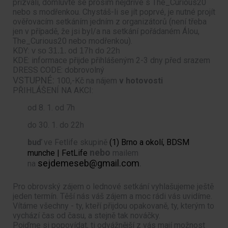
přizvali, domluvte se prosím nejdříve s The_Curious20
nebo s modřenkou. Chystáš-li se jít poprvé, je nutné projít
ověřovacím setkáním jedním z organizátorů (není třeba
jen v případě, že jsi byl/a na setkání pořádaném Álou,
The_Curious20 nebo modřenkou).
KDY:
v so 31.1. od 17h do 22h
KDE: informace přijde přihlášeným 2-3 dny před srazem
DRESS CODE: dobrovolný
VSTUPNÉ:
100,-Kč na nájem
v hotovosti
PŘIHLÁŠENÍ NA AKCI:
od 8. 1. od 7h
do 30. 1. do 22h
buď
ve Fetlife skupině
(1) Brno a okolí, BDSM
nebo
munche | FetLife
mailem
sejdemeseb@gmail.com
.
na
Pro obrovský zájem o lednové setkání vyhlašujeme ještě
jeden termín. Těší nás váš zájem a moc rádi vás uvidíme.
Vítáme všechny - ty, kteří přijdou opakovaně, ty, kterým to
vychází čas od času, a stejně tak nováčky.
Pojďme si popovídat, ti odvážnější z vás mají možnost