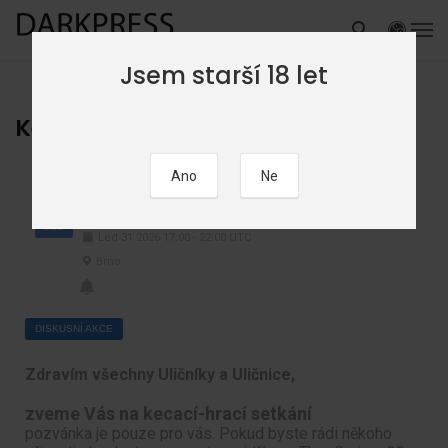
Jsem starší 18 let
Kecací a hrací setkání v Brně
Kecací a hrací setkání v Brně
31
LED
Led
31
2026
17:00
-
22:00
UTC
Brno
DISKUSNÍ AKCE
Zdravím všechny Uličníky a Uličnice,
zveme Vás na kecací-hrací setkání
pozvánka je pouze pro vás. Pokud byste rádi někoho