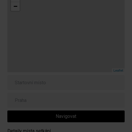
−
Leaflet
Navigovat
Detaily místa setkání