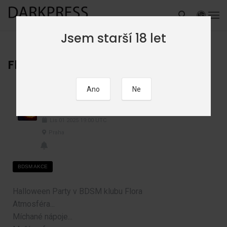
Jsem starší 18 let
Flora – Halloween Party
Flora - Halloween Party
Lis
01
2025
19:00
UTC
Praha
BDSM AKCE
Halloween Party v BDSM klubu Flora
Atmosféra...
Míchané nápoje...