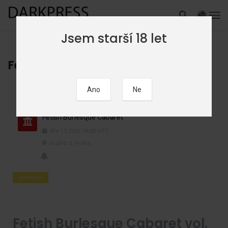
Jsem starší 18 let
Fetish Burlesque Cabaret
Fetish Burlesque Cabaret
Bře
13
2026
18:00
UTC
Služeb 3, Praha
ZOBRAZIT
Fetish Burlesque Cabaret vol.