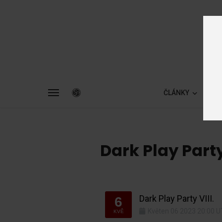
ČLÁNKY
ZA
Dark Play Party
Dark Play Party VIII.
6
Květen
06
2023
20:00
U
KVĚ