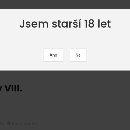
Jsem starší 18 let
ČÁTEČNÍCI
FOTOGALERIE
EROTICKÉ POVÍDKY
KALEND
 VIII.
TC
Bratislava, SK