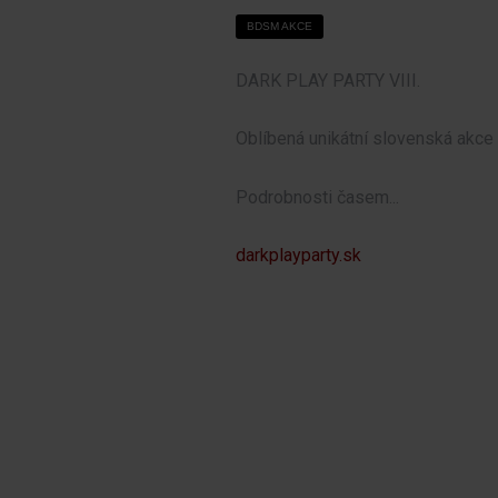
BDSM AKCE
DARK PLAY PARTY VIII.
Oblíbená unikátní slovenská akc
Podrobnosti časem...
darkplayparty.sk