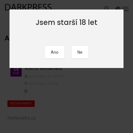
Jsem starší 18 let
Alterno Wonderland
Alterno Wonderland
14
KVĚ
Kvě
14
2022
21:00
UTC
Holešovice, Praha
FETISH PARTY
Hellevents.cz